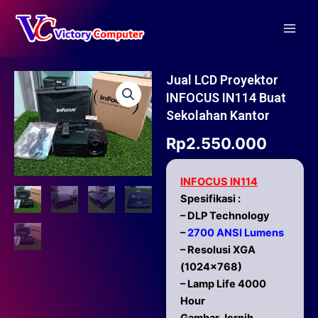
Skip
Main
to
Men
content
Jual LCD Proyektor
INFOCUS IN114 Buat
Sekolahan Kantor
Rp
2.550.000
INFOCUS IN114
Spesifikasi :
– DLP Technology
–
2700 ANSI Lumens
– Resolusi XGA
(1024×768)
– Lamp Life 4000
Hour