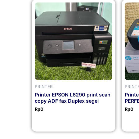
PRINTER
PRINT
Printer EPSON L6290 print scan
Printe
copy ADF fax Duplex segel
PERF
Rp
0
Rp
0