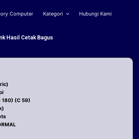
tory Computer
Kategori
Hubungi Kami
nk Hasil Cetak Bagus
ric)
pi
B 180) (C 59)
k)
ets
NORMAL