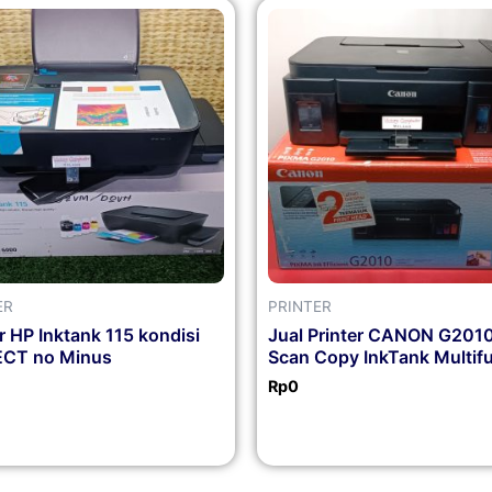
ER
PRINTER
r HP Inktank 115 kondisi
Jual Printer CANON G2010
ECT no Minus
Scan Copy InkTank Multif
Rp
0