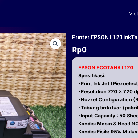
Vic
Printer EPSON L120 InkTa
Rp
0
EPSON ECOTANK L120
Spesifikasi:
-Print Ink Jet (Piezoelect
-Resolution 720 x 720 d
-Nozzel Configuration (
-Tabung tinta luar (pabri
-Input Capacity : 50 She
Kondisi Mesin & Head 
Kondisi Fisik: 95% Mulus