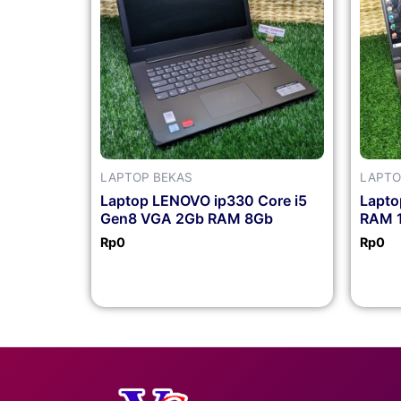
LAPTOP BEKAS
LAPTO
Laptop LENOVO ip330 Core i5
Lapto
Gen8 VGA 2Gb RAM 8Gb
RAM 
Rp
0
Rp
0