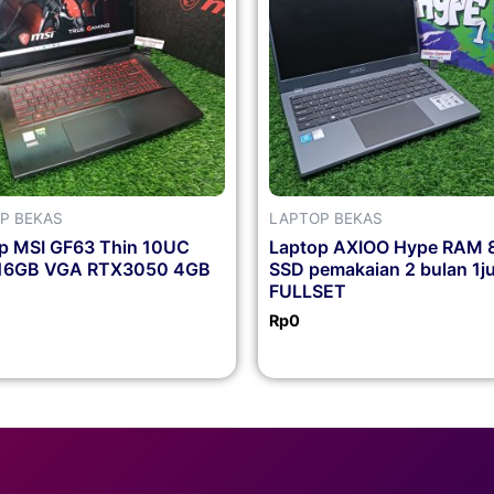
P BEKAS
LAPTOP BEKAS
p MSI GF63 Thin 10UC
Laptop AXIOO Hype RAM 
16GB VGA RTX3050 4GB
SSD pemakaian 2 bulan 1j
FULLSET
Rp
0