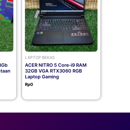
LAPTOP BEKAS
8Gb
ACER NITRO 5 Core-i9 RAM
utaan
32GB VGA RTX3060 RGB
Laptop Gaming
Rp
0