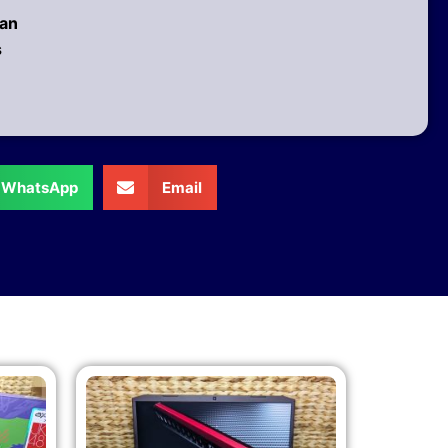
 an
s
WhatsApp
Email