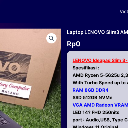
Vic
Laptop LENOVO Slim3 AMD
Rp
0
LENOVO Ideapad Slim 3
Spesifikasi :
AMD Ryzen 5-5625u 2,3
With Turbo Speed up to 
RAM 8GB DDR4
SSD 512GB NVMe
VGA AMD Radeon VRAM
LED 14? FHD 250nits
port : Audio,USB, Type C
Windows 11 Original