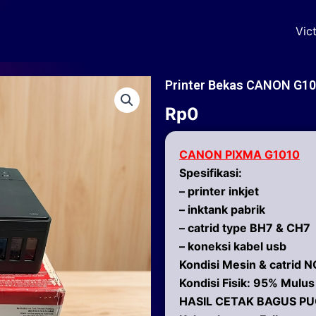
Vic
Printer Bekas CANON G10
Rp
0
CANON PIXMA G1010
Spesifikasi:
– printer inkjet
– inktank pabrik
– catrid type BH7 & CH7
– koneksi kabel usb
Kondisi Mesin & catrid
Kondisi Fisik: 95% Mulus
HASIL CETAK BAGUS P