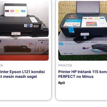
ER
PRINTER
rinter Epson L121 kondisi
Printer HP Inktank 115 kon
ct mesin masih segel
PERFECT no Minus
Rp
0